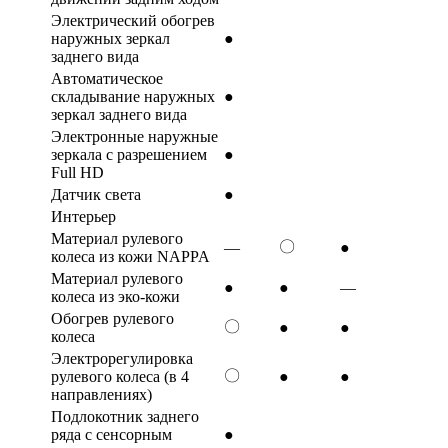
Электрический обогрев
наружных зеркал
●
заднего вида
Автоматическое
складывание наружных
●
зеркал заднего вида
Электронные наружные
зеркала с разрешением
●
Full HD
Датчик света
●
Интерьер
Материал рулевого
〇
—
●
колеса из кожи NAPPA
Материал рулевого
●
●
—
колеса из эко-кожи
Обогрев рулевого
〇
●
●
колеса
Электрорегулировка
〇
рулевого колеса (в 4
●
●
направлениях)
Подлокотник заднего
ряда с сенсорным
●