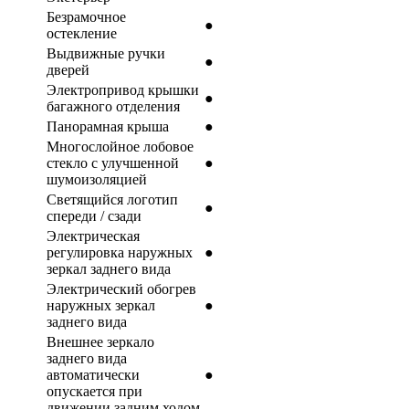
Безрамочное
●
остекление
Выдвижные ручки
●
дверей
Электропривод крышки
●
багажного отделения
Панорамная крыша
●
Многослойное лобовое
стекло с улучшенной
●
шумоизоляцией
Светящийся логотип
●
спереди / сзади
Электрическая
регулировка наружных
●
зеркал заднего вида
Электрический обогрев
наружных зеркал
●
заднего вида
Внешнее зеркало
заднего вида
автоматически
●
опускается при
движении задним ходом