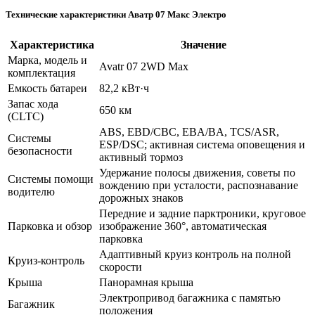
Технические характеристики Аватр 07 Макс Электро
Характеристика
Значение
Марка, модель и
Avatr 07 2WD Max
комплектация
Емкость батареи
82,2 кВт·ч
Запас хода
650 км
(CLTC)
ABS, EBD/CBC, EBA/BA, TCS/ASR,
Системы
ESP/DSC; активная система оповещения и
безопасности
активный тормоз
Удержание полосы движения, советы по
Системы помощи
вождению при усталости, распознавание
водителю
дорожных знаков
Передние и задние парктроники, круговое
Парковка и обзор
изображение 360°, автоматическая
парковка
Адаптивный круиз контроль на полной
Круиз-контроль
скорости
Крыша
Панорамная крыша
Электропривод багажника с памятью
Багажник
положения