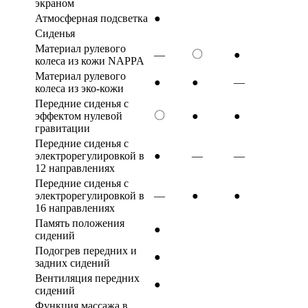
экраном
Атмосферная подсветка
●
Сиденья
Материал рулевого
〇
—
●
колеса из кожи NAPPA
Материал рулевого
●
●
—
колеса из эко-кожи
Передние сиденья с
〇
эффектом нулевой
●
●
гравитации
Передние сиденья с
электрорегулировкой в
●
—
—
12 направлениях
Передние сиденья с
электрорегулировкой в
—
●
●
16 направлениях
Память положения
●
сидений
Подогрев передних и
●
задних сидений
Вентиляция передних
●
сидений
Функция массажа в