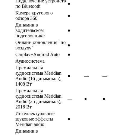
Подключение устройств
●
по Bluetooth
Камера кругового
●
обзора 360
Динамик в
водительском
●
подголовнике
Онлайн обновления "по
●
воздуху"
Carplay+Android Auto
●
Аудиосистема
Премиальная
аудиосистема Meridian
●
—
—
Audio (16 динамиков),
1408 Вт
Премиальная
аудиосистема Meridian
—
●
●
Audio (25 динамиков),
2016 Вт
Интеллектуальные
звуковые эффекты
●
Meridian audio
Динамик в