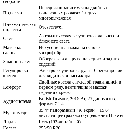
скорость
Передняя независимая на двойных
Подвеска
поперечных рычагах / задняя
многорычажная
Пневматическая
Отсутствует
подвеска
Автоматическая регулировка дальнего и
Свет
ближнего света
Материалы
Искусственная кожа на основе
салона
микрофибры
Обогрев зеркал, руля, передних и задних
Зимний пакет
сидений
Регулировка
Электрорегулировка руля, 16 регулировок
кресел
для водителя и пассажира
Двойные кресла с нулевой гравитацией в
Комфорт
первом ряду, вентиляция и массаж
передних кресел
British Treasure, 2016 Вт, 25 динамиков,
Аудиосистема
формат 7.1.4
35,4" панорамный 4K-экран + 15,6"
Мультимедиа
дисплей центрального управления Huawei
Лидар
Есть (192-линейный)
Колеса
255/50 R20