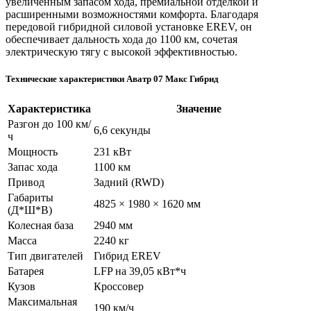
увеличенным запасом хода, премиальной отделкой и
расширенными возможностями комфорта. Благодаря
передовой гибридной силовой установке EREV, он
обеспечивает дальность хода до 1100 км, сочетая
электрическую тягу с высокой эффективностью.
Технические характеристики Аватр 07 Макс Гибрид
Характеристика
Значение
Разгон до 100 км/
6,6 секунды
ч
Мощность
231 кВт
Запас хода
1100 км
Привод
Задний (RWD)
Габариты
4825 × 1980 × 1620 мм
(Д*Ш*В)
Колесная база
2940 мм
Масса
2240 кг
Тип двигателей
Гибрид EREV
Батарея
LFP на 39,05 кВт*ч
Кузов
Кроссовер
Максимальная
190 км/ч