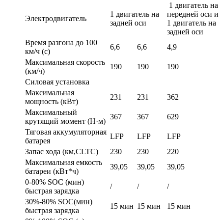
1 двигатель на
1 двигатель на
передней оси и
Электродвигатель
задней оси
1 двигатель на
задней оси
Время разгона до 100
6,6
6,6
4,9
км/ч (с)
Максимальная скорость
190
190
190
(км/ч)
Силовая установка
Максимальная
231
231
362
мощность (кВт)
Максимальный
367
367
629
крутящий момент (Н·м)
Тяговая аккумуляторная
LFP
LFP
LFP
батарея
Запас хода (км,CLTC)
230
230
220
Максимальная емкость
39,05
39,05
39,05
батареи (кВт*ч)
0-80% SOC (мин)
/
/
/
быстрая зарядка
30%-80% SOC(мин)
15 мин
15 мин
15 мин
быстрая зарядка