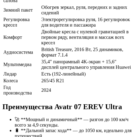
салона
Обогрев зеркал, руля, передних и задних
Зимний пакет
сидений
Регулировка
Электрорегулировка руля, 16 регулировок
кресел
для водителя и пассажира
Двойные кресла с нулевой гравитацией в
Комфорт
первом ряду, вентиляция и массаж всех
кресел
British Treasure, 2016 Вт, 25 динамиков,
Аудиосистема
формат 7.1.4
35,4" панорамный 4K-экран + 15,6"
Мультимедиа
дисплей центрального управления Huawei
Лидар
Есть (192-линейный)
Колеса
265/45 R21
Год
2024
производства
Преимущества Avatr 07 EREV Ultra
🚀 **Мощный и динамичный** — разгон до 100 км/ч
всего за 4,9 секунды.
🔋 **Дальний запас хода** — до 1050 км, идеально для
путешествий.