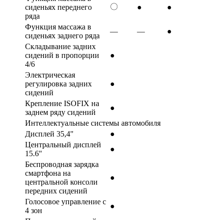
〇
сиденьях переднего
●
●
ряда
Функция массажа в
—
—
●
сиденьях заднего ряда
Складывание задних
сидений в пропорции
●
4/6
Электрическая
регулировка задних
●
сидений
Крепление ISOFIX на
●
заднем ряду сидений
Интеллектуальные системы автомобиля
Дисплей 35,4"
●
Центральный дисплей
●
15.6"
Беспроводная зарядка
смартфона на
●
центральной консоли
передних сидений
Голосовое управление с
●
4 зон