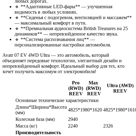
любых дорогах.
🔹 **Адаптивные LED-фары** — улучшенная
видимость в любых условиях.
🔹 **Сиденья с подогревом, вентиляцией и массажем**
— максимальный комфорт в пути.
🔹 **Премиальная аудиосистема British Treasures на 25
динамиков** — непревзойденное качество звука.
🔹 **Система распознавания лиц** —
персонализированные настройки автомобиля.
Avatr 07 EV 4WD Ultra — это автомобиль, который
объединяет передовые технологии, элегантный дизайн и
непревзойденный комфорт. Идеальный выбор для тех, кто
хочет получить максимум от электромобиля!
Pro
Max
Ultra (AWD)
(RWD)
(RWD)
REEV
REEV
REEV
Основные технические характеристики
Длина*Ширина*Высота
4825*1980*1620
4825*1980*161
(мм)
Колесная база (мм)
2940
Масса (кг)
2240
2326
Производительность