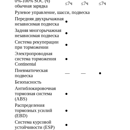
0%-100% SOC (ч)
≤7ч
≤7ч
≤7ч
обычная зарядка
Рулевое управление, шасси, подвеска
Передняя двухрычажная
●
независимая подвеска
Задняя многорычажная
●
независимая подвеска
Система рекуперации
●
при торможении
Электропроводная
система торможения
●
Continental
Пневматическая
—
—
●
подвеска
Безопасность
Антиблокировочная
тормозная система
●
(ABS)
Распределения
тормозных усилий
●
(EBD)
Система курсовой
●
устойчивости (ESP)