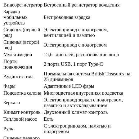
Видеорегистратор
Встроенный регистратор вождения
Зарядка
мобильных
Беспроводная зарядка
устройств
Сиденья (первый
Электропривод с подогревом,
ряд)
вентиляцией и памятью
Сиденья (второй
Электропривод с подогревом
ряд)
Мультимедиа
15,6″ дисплей, распознавание лица
Порты
2 порта USB, 1 порт Type-C
подключения
Премиальная система British Treasures на
Аудиосистема
25 динамиков
Фары
Адаптивные LED фары
Подсветка салона
Многоцветная внутренняя подсветка
Электропривод зеркал с подогревом,
Зеркала
памятью и автоскладыванием
Климат-контроль
Двухзонный климат-контроль
Тепловой насос
Есть
С электроприводом, памятью и
Руль
подогревом
Сиденья первого