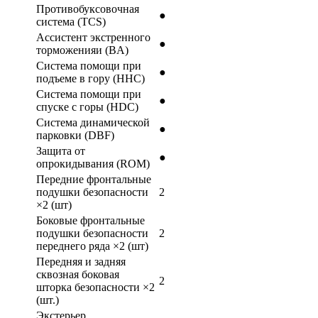
Противобуксовочная
●
система (TCS)
Ассистент экстренного
●
торможенияи (BA)
Система помощи при
●
подъеме в гору (HHC)
Система помощи при
●
спуске с горы (HDC)
Система динамической
●
парковки (DBF)
Защита от
●
опрокидывания (ROM)
Передние фронтальные
подушки безопасности
2
×2 (шт)
Боковые фронтальные
подушки безопасности
2
переднего ряда ×2 (шт)
Передняя и задняя
сквозная боковая
2
шторка безопасности ×2
(шт.)
Экстерьер