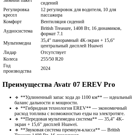
Зимний пакет
сидений
Регулировка
12 регулировок для водителя, 10 для
кресел
пассажира
Комфорт
Вентиляция сидений
British Treasure, 1408 Вт, 16 динамиков,
Аудиосистема
формат 7.1
35,4" панорамный 4K-экран + 15,6"
Мультимедиа
центральный дисплей Huawei
Лидар
Отсутствует
Колеса
255/50 R20
Год
2024
производства
Преимущества Avatr 07 EREV Pro
🔹 **Удлиненный запас хода до 1100 км** — идеальный
баланс дальности и мощности.
🔹 **Гибридная технология EREV** — экономичный
расход топлива с возможностью езды на электротяге.
🔹 **Передовая мультимедиа система** — 35,4" 4K-
экран + 15,6" дисплей Huawei.
🔹 **Звуковая система премиум-класса** — British