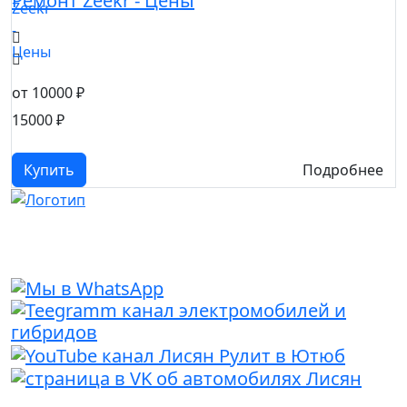
Ремонт Zeekr - Цены
Р
от 10000 ₽
о
15000 ₽
1
Купить
Подробнее
Каширское шоссе 61к3А (Москва-Тянья)