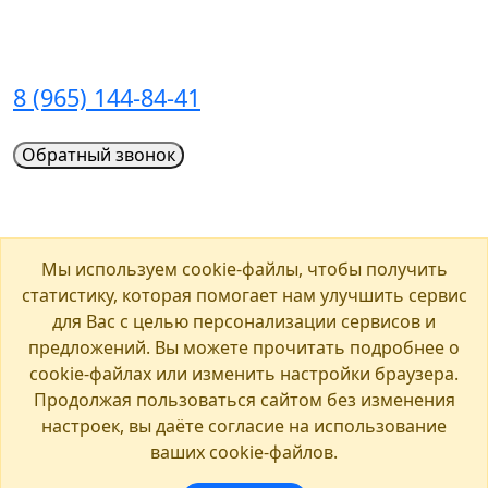
Ежедневно, с 09:00 до 20:00
8 (965) 144-84-41
Обратный звонок
Обращаем ваше внимание на то, что данный интернет-
сайт носит исключительно информационный характер и ни
при каких условиях не является публичной офертой,
Мы используем cookie-файлы, чтобы получить
определяемой положением ч. 2 ст. 437 Гражданского
статистику, которая помогает нам улучшить сервис
кодекса Российской Федерации. Для получения подробной
для Вас с целью персонализации сервисов и
информации о стоимости автомобилей, пожалуйста,
предложений. Вы можете прочитать подробнее о
обращайтесь к менеджеру по продажам. Все цены на сайте
cookie-файлах или изменить настройки браузера.
указаны с учетом скидок. Предоставляя свои персональные
Продолжая пользоваться сайтом без изменения
данные и используя настоящий веб-сайт, Вы соглашаетесь
настроек, вы даёте согласие на использование
с обработкой Ваших персональных данных и принимаете
ваших cookie-файлов.
условия их обработки. Политика конфиденциальности.